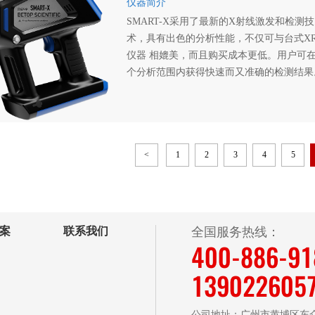
仪器简介
SMART-X采用了最新的X射线激发和检测技
术，具有出色的分析性能，不仅可与台式XR
仪器 相媲美，而且购买成本更低。用户可
个分析范围内获得快速而又准确的检测结果
<
1
2
3
4
5
案
联系我们
全国服务热线：
400-886-9
139022605
公司地址：广州市黄埔区东众