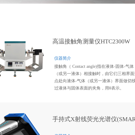
高温接触角测量仪HTC2300W
仪器简介
接触角（ Contact angle)指在液体-固体-气体
（或另一液体）相接触时，由它们三相界面
点处向液体-气体（或另一液体）界面做切
过液体与固体表面的夹角，用θ表示。
高温接触角（ High temperature contact Angl
指高温下不同熔体与相应基体间的接触角，
征了高温下不同熔体与相应基体间的润湿情
况。
手持式X射线荧光光谱仪(SMART