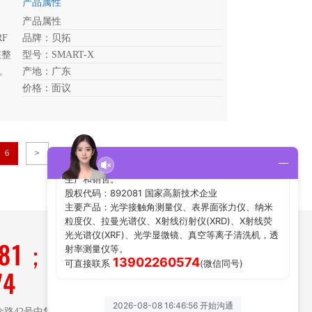
产品属性
产品属性
F
品牌：贝拓
在整
型号：SMART-X
。
产地：广东
价格：面议
6
>
181；
74
路42号中集大湾区国际人