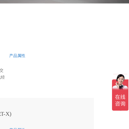
产品属性
交
线经
e）
表
-X)