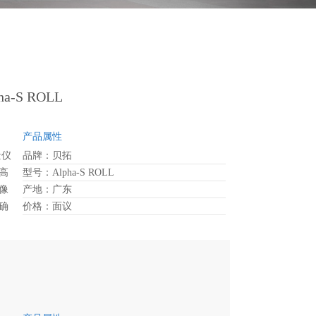
S ROLL
产品属性
量仪
品牌：贝拓
高
型号：Alpha-S ROLL
像
产地：广东
确
价格：面议
机
稳
动