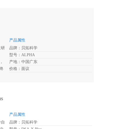
电
高
自
产品属性
主研
品牌：贝拓科学
型号：ALPHA
，
产地：中国广东
终
价格：面议
的自
s
产品属性
学自
品牌：贝拓科学