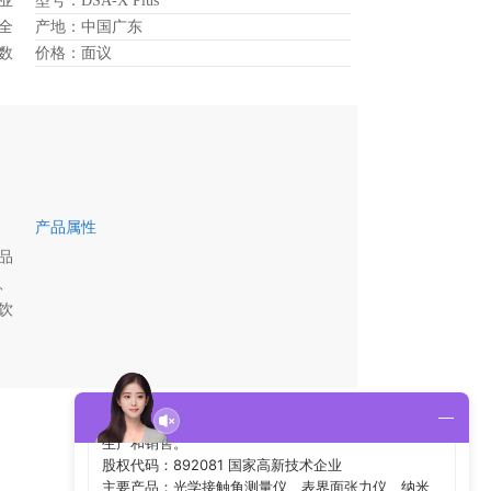
业
型号：DSA-X Plus
全
产地：中国广东
数
价格：面议
化
调
产品属性
品
、
饮