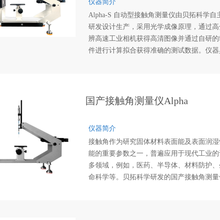
仪器简介
Alpha-S 自动型接触角测量仪由贝拓科学自
研发设计生产，采用光学成像原理，通过高
辨高速工业相机获得高清图像并通过自研的
件进行计算拟合获得准确的测试数据。仪器
有测量样品的表面接触角、润湿性能、表面
等性能，具有自动进液装置，适用于常见样
的基础测量。仪器机构结合了人体工程学，
供人性化的自动化进样调节、样品台调节、
国产接触角测量仪Alpha
学系统调节等，使测试变得精确而快速高效
仪器简介
接触角作为研究固体材料表面能及表面润湿
能的重要参数之一，普遍应用于现代工业的
多领域，例如，医药、半导体、材料防护、
命科学等。贝拓科学研发的国产接触角测量
Alpha，专门为工业客户设计，外形简约大
操作简单，数据精准重复性，是工业客户的
想选择！