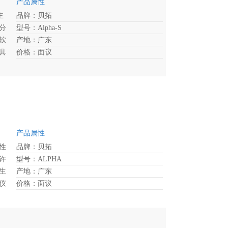
产品属性
主
品牌：贝拓
分
型号：Alpha-S
软
产地：广东
具
价格：面议
能
品
提
光
。
产品属性
性
品牌：贝拓
许
型号：ALPHA
生
产地：广东
仪
价格：面议
气、
理