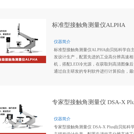
确的测试数据。仪器采用高精密大扭距步进
机驱动，使得测量高精度倾斜角的时候保持
稳定性，从滴液到转动，全程自动化控制，
动捕捉滚动瞬间图片，带自动锁上功能。
标准型接触角测量仪ALPHA
仪器简介
标准型接触角测量仪ALPHA由贝拓科学自
发设计生产，配置先进的工业高分辨高速相
机，搭配LED冷光源，在获取到高清图像后
通过自主研发的专利软件进行计算拟合，最
获得准确的测试数据。标准型接触角测量仪
ALPHA设计符合人体工程学，提供人性化
动化进样调节、样品台调节、光学系统调节
等，使测试变得精确而快速高效。
专家型接触角测量仪 DSA-X Plu
仪器简介
专家型接触角测量仪 DSA-X Plus由贝拓科