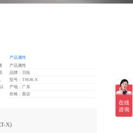
产品属性
素
产品属性
原
品牌：贝拓
。
型号：THOR-X
以
产地：广东
学
价格：面议
准
如
-X)